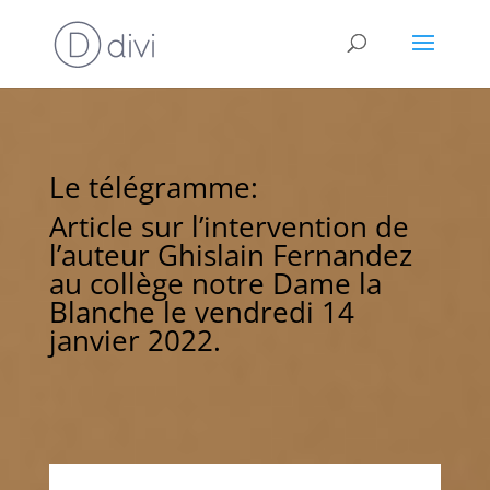
Le télégramme:
Article sur l’intervention de
l’auteur Ghislain Fernandez
au collège notre Dame la
Blanche le vendredi 14
janvier 2022.