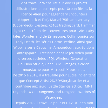
Vinz travaillera ensuite sur divers projets
d’illustrations et concepts pour Urban Rivals, la
licence Alien pour Legendary Encounters
(Upperdeck et Fox), Marvel 75th anniversary
(Upperdeck), Existenz X610z trading card, Hammer
light FX. Il créera des couvertures pour Grim Fairy
tales Wonderland de Zenescope, Coffin comics sur
Lady Death, les séries Gorne, Perline, ainsi que
Wibo, la série Capucine, Amoundour, aux éditions
Fantasy-parc… Freelance dans le jeu vidéo pour
diverses sociétés : FDJ, Wireless Generation,
Collision Studio, Canal + Millimages, Golden
moustache pour Microsoft X-box one…
De 2015 à 2018, il a travaillé pour Ludia Inc en tant
que Concept Artist 2D/3D/Storyboarder et a
contribué aux jeux : Battle Star Galactica, TMNT
Legends, WYS, Dungeons and Dragons : Wariors of
Waterdeep.
Depuis 2018, il travaille pour BEHAVIOUR en tant