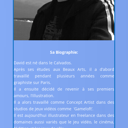
Sa Biographie:
David est né dans le Calvados.
Après ses études aux Beaux Arts, il a d’abord
travaillé pendant plusieurs années comme
graphiste sur Paris.
Il a ensuite décidé de revenir à ses premiers
amours, l’illustration.
Il a alors travaillé comme Concept Artist dans des
studios de jeux vidéos comme ‘Gameloft’.
Il est aujourd’hui illustrateur en freelance dans des
domaines aussi variés que le jeu vidéo, le cinéma,