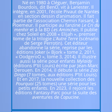
Né en 1980 à Cléguer, Benjamin
Bourdois, dit BenO, vit à Lanester. Il
intègre, en 2001, l’école Pivaut de Nantes
en section dessin d’animation. Il fait
partie de l’association Chemin Faisant, à
Ploemeur. Il participe au fanzine
Le Cri du
menhir
et à la BD
Les Aminches
. Il publie
chez Soleil en 2008 « Elijah », premier
tome de la trilogie
L’Autre Terre
(scénario
de Serge Perrotin). Cet éditeur
abandonne la série, reprise par les
éditions Joker (« Bjork » tome 2, 2011,
« OodgeroO », tome 3, 2014). Il illustre
aussi la série pour enfants
Mylaidy
(éditions P’tit Louis) écrite par Jean-Marc
Derouen. En 2014, il débute la série
Zoo
Dingo
(7 tomes, aux éditions P’tit Louis).
Et en 2017, la nouvelle collection des
Pourquoi
(25 tomes) une série pour les
petits enfants. En 2023, il rejoint les
éditions Fantasy-Parc pour la suite des
aventures de
Capucine
.