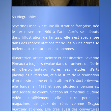
Sa Biographie:
Séverine Pineaux est une illustratrice française, née
le 1er novembre 1960 à Paris. Après ses débuts
dans l’illustration de fantasy, elle s’est spécialisée
dans des représentations féeriques où les arbres se
mêlent aux créatures et aux hommes.
Illustratrice, artiste peintre et dessinatrice, Séverine
Pineaux a toujours évolué dans un univers de féerie
et d’
héroïc-fantasy
. Après ses études d’arts
plastiques à
Paris VIII
, et à la suite de la réalisation
d’un dessin animé et d’un album BD,
Rock n’Renard
,
elle fonde, en 1985 et avec plusieurs personnes,
une société de communication multimédias, Outline
Vidéo. Parallèlement, elle illustre pour les
magazines de jeux de rôles comme
Dragon
magazine
et
Graal
. Elle créé aussi des couvertures