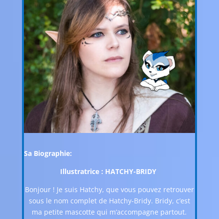
Sa Biographie:
Illustratrice :
HATCHY-BRIDY
Bonjour ! Je suis Hatchy, que vous pouvez retrouver
sous le nom complet de Hatchy-Bridy. Bridy, c’est
ma petite mascotte qui m’accompagne partout.