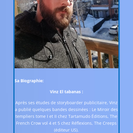
Sa Biographie:
Vinz El tabanas :
Après ses études de storyboarder publicitaire, Vinz
a publié quelques bandes dessinées : Le Miroir des
templiers tome I et II chez Tartamudo Éditions, The
French Crow vol 4 et 5 chez Réflexions, The Creeps
(éditeur US).