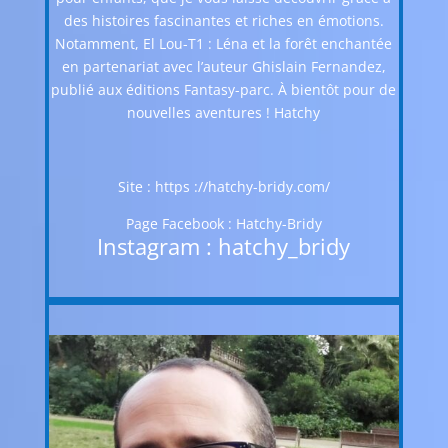
des histoires fascinantes et riches en émotions.
Notamment, El Lou-T1 : Léna et la forêt enchantée
en partenariat avec l’auteur Ghislain Fernandez,
publié aux éditions Fantasy-parc. À bientôt pour de
nouvelles aventures ! Hatchy
Site : https ://hatchy-bridy.com/
Page Facebook : Hatchy-Bridy
Instagram : hatchy_bridy