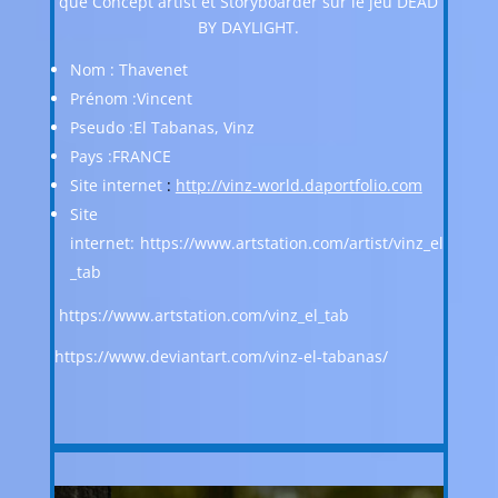
que Concept artist et Storyboarder sur le jeu DEAD
BY DAYLIGHT.
Nom : Thavenet
Prénom :Vincent
Pseudo :El Tabanas, Vinz
Pays :FRANCE
Site internet
:
http://vinz-world.daportfolio.com
Site
internet:
https://www.artstation.com/artist/vinz_el
_tab
https://www.artstation.com/vinz_el_tab
https://www.deviantart.com/vinz-el-tabanas/